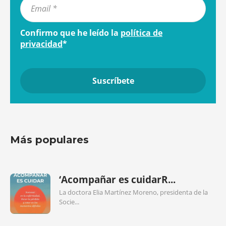
Confirmo que he leído la
política de
privacidad
*
Más populares
‘Acompañar es cuidarR...
La doctora Elia Martínez Moreno, presidenta de la
Socie...