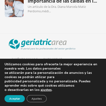
Importancia de las caídas en l...
Un artículo de la Dra. Diana Marcela Matiz
Perdomo,médi...
QUIÉNES SOMOS
PUBLICIDAD
Utilizamos cookies para ofrecerte la mejor experiencia en
nuestra web. Los datos personales
AVISO LEGAL
se utilizarán para la personalización de anuncios y las
cookies se podrán utilizar para
POLÍTICA DE COOKIES
publicidad personalizada y no personalizada. Puedes
aprender más sobre qué cookies utilizamos
POLÍTICA DE PRIVACIDAD
o desactivarlas en los
ajustes
.
¡Newsletter!
CONTACTO
Aceptar
Ajustes