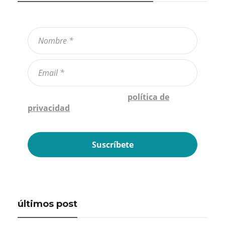
Confirmo que he leído la
política de
privacidad
*
últimos post