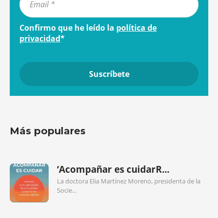
Confirmo que he leído la
política de
privacidad
*
Más populares
‘Acompañar es cuidarR...
La doctora Elia Martínez Moreno, presidenta de la
Socie...