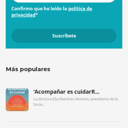
Confirmo que he leído la
política de
privacidad
*
Más populares
‘Acompañar es cuidarR...
La doctora Elia Martínez Moreno, presidenta de la
Socie...