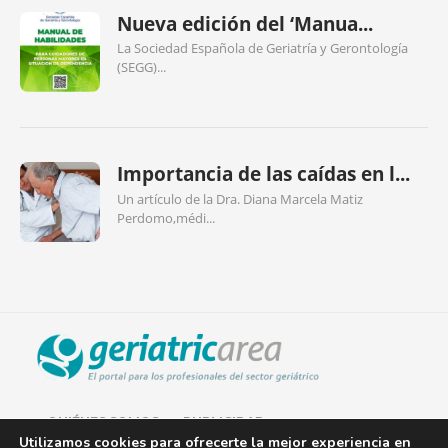
Nueva edición del ‘Manua...
La Sociedad Española de Geriatría y Gerontología
(SEGG)...
Importancia de las caídas en l...
Un artículo de la Dra. Diana Marcela Matiz
Perdomo,médi...
QUIÉNES SOMOS
PUBLICIDAD
Utilizamos cookies para ofrecerte la mejor experiencia en