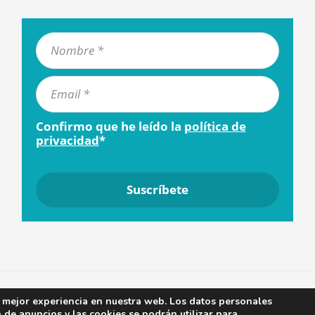
Confirmo que he leído la
política de
privacidad
*
a mejor experiencia en nuestra web. Los datos personales
QUIÉNES SOMOS
PUBLICIDAD
AVISO LEGAL
POLÍT
n de anuncios y las cookies se podrán utilizar para