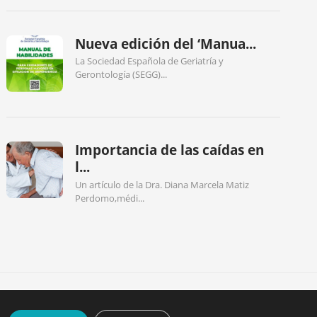
Nueva edición del ‘Manua...
La Sociedad Española de Geriatría y
Gerontología (SEGG)...
Importancia de las caídas en
l...
Un artículo de la Dra. Diana Marcela Matiz
Perdomo,médi...
ICA DE COOKIES
POLÍTICA DE PRIVACIDAD
CONTACTO