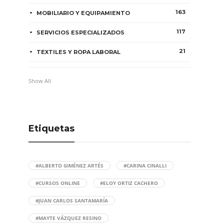
163
MOBILIARIO Y EQUIPAMIENTO
117
SERVICIOS ESPECIALIZADOS
21
TEXTILES Y ROPA LABORAL
Show All
Etiquetas
#ALBERTO GIMÉNEZ ARTÉS
#CARINA CINALLI
#CURSOS ONLINE
#ELOY ORTIZ CACHERO
#JUAN CARLOS SANTAMARÍA
#MAYTE VÁZQUEZ RESINO