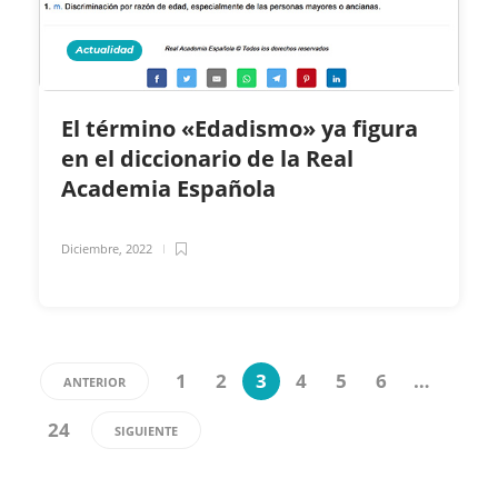
Actualidad
El término «Edadismo» ya figura
en el diccionario de la Real
Academia Española
Diciembre, 2022
1
2
3
4
5
6
…
ANTERIOR
24
SIGUIENTE