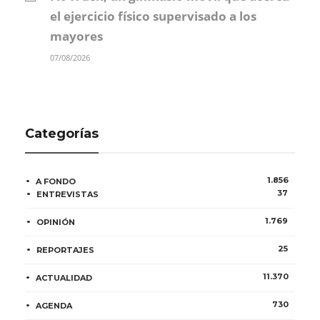
el ejercicio físico supervisado a los
mayores
07/08/2026
Categorías
1.856
A FONDO
37
ENTREVISTAS
1.769
OPINIÓN
25
REPORTAJES
11.370
ACTUALIDAD
730
AGENDA