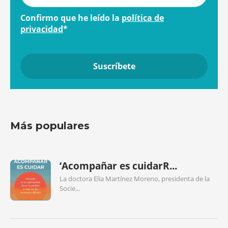
Confirmo que he leído la
política de
privacidad
*
Más populares
‘Acompañar es cuidarR...
La doctora Elia Martínez Moreno, presidenta de la
Socie...