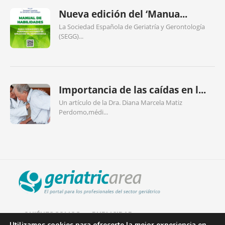
Nueva edición del ‘Manua...
La Sociedad Española de Geriatría y Gerontología
(SEGG)...
Importancia de las caídas en l...
Un artículo de la Dra. Diana Marcela Matiz
Perdomo,médi...
QUIÉNES SOMOS
PUBLICIDAD
Utilizamos cookies para ofrecerte la mejor experiencia en