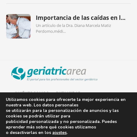
Importancia de las caídas en l...
Un artículo de la Dra. Diana Marcela Matiz
Perdomo,médi...
QUIÉNES SOMOS
PUBLICIDAD
Utilizamos cookies para ofrecerte la mejor experiencia en
nuestra web. Los datos personales
AVISO LEGAL
se utilizarán para la personalización de anuncios y las
cookies se podrán utilizar para
POLÍTICA DE COOKIES
publicidad personalizada y no personalizada. Puedes
aprender más sobre qué cookies utilizamos
POLÍTICA DE PRIVACIDAD
o desactivarlas en los
ajustes
.