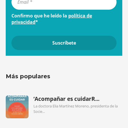
Confirmo que he leído la
política de
privacidad
*
Más populares
‘Acompañar es cuidarR...
La doctora Elia Martínez Moreno, presidenta de la
Socie...