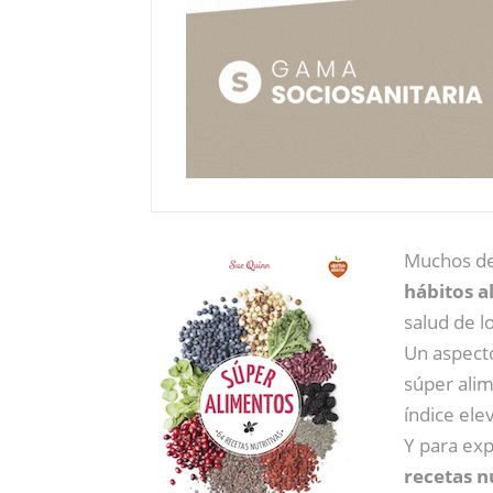
Muchos de
hábitos a
salud de l
Un aspecto
súper alim
índice ele
Y para exp
recetas n