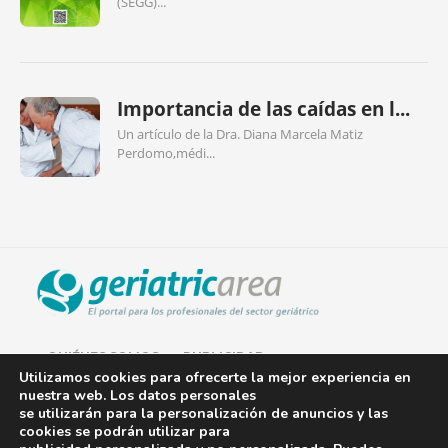
(SEGG)...
Importancia de las caídas en l...
Un artículo de la Dra. Diana Marcela Matiz
Perdomo,médi...
QUIÉNES SOMOS
PUBLICIDAD
Utilizamos cookies para ofrecerte la mejor experiencia en
nuestra web. Los datos personales
AVISO LEGAL
se utilizarán para la personalización de anuncios y las
cookies se podrán utilizar para
POLÍTICA DE COOKIES