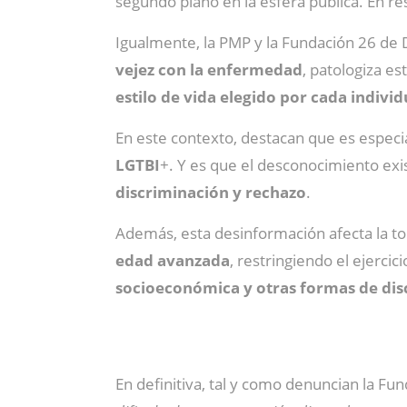
segundo plano en la esfera pública. En 
Igualmente, la PMP y la Fundación 26 de
vejez con la enfermedad
, patologiza es
estilo de vida elegido por cada indivi
En este contexto, destacan que es especi
LGTBI
+. Y es que el desconocimiento exi
discriminación y rechazo
.
Además, esta desinformación afecta la t
edad avanzada
, restringiendo el ejerc
socioeconómica y otras formas de dis
En definitiva, tal y como denuncian la F