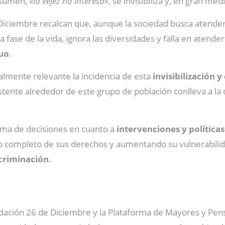
resumen,
«la vejez no interesa»
, se invisibiliza y, en gran me
 Diciembre recalcan que, aunque la sociedad busca atende
ta fase de la vida, ignora las diversidades y falla en atende
duo
.
almente relevante la incidencia de esta
invisibilización 
stente alrededor de este grupo de población conlleva a la 
oma de decisiones en cuanto a
intervenciones y política
icio completo de sus derechos y aumentando su vulnerabilid
criminación
.
undación 26 de Diciembre y la Plataforma de Mayores y Pen