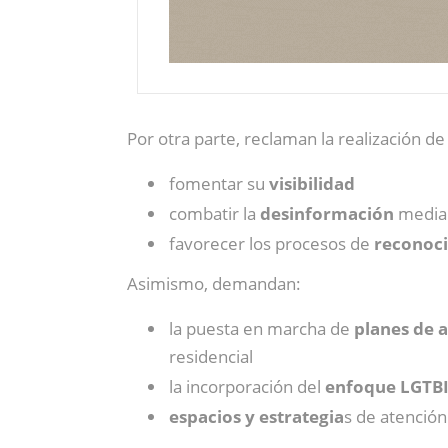
Por otra parte, reclaman la realización d
fomentar su
visibilidad
combatir la
desinformación
median
favorecer los procesos de
reconoc
Asimismo, demandan:
la puesta en marcha de
planes de 
residencial
la incorporación del
enfoque LGTB
espacios y estrategia
s de atención