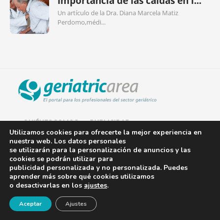
Importancia de las caídas en l...
Un artículo de la Dra. Diana Marcela Matiz
Perdomo,médi...
QUIÉNES SOMOS
PUBLICIDAD
Utilizamos cookies para ofrecerte la mejor experiencia en
nuestra web. Los datos personales
AVISO LEGAL
se utilizarán para la personalización de anuncios y las
cookies se podrán utilizar para
POLÍTICA DE COOKIES
publicidad personalizada y no personalizada. Puedes
aprender más sobre qué cookies utilizamos
POLÍTICA DE PRIVACIDAD
o desactivarlas en los
ajustes
.
¡Newsletter!
CONTACTO
Aceptar
Ajustes