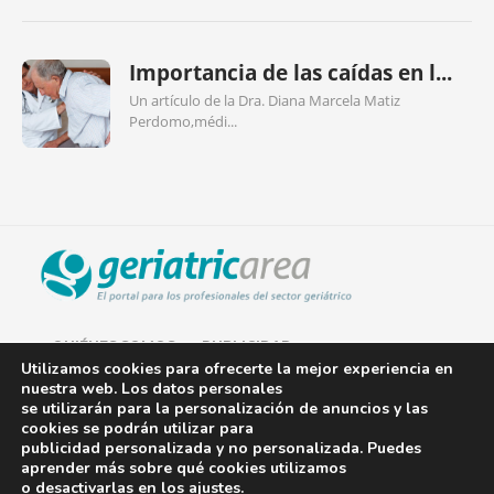
Importancia de las caídas en l...
Un artículo de la Dra. Diana Marcela Matiz
Perdomo,médi...
QUIÉNES SOMOS
PUBLICIDAD
Utilizamos cookies para ofrecerte la mejor experiencia en
nuestra web. Los datos personales
AVISO LEGAL
se utilizarán para la personalización de anuncios y las
cookies se podrán utilizar para
POLÍTICA DE COOKIES
publicidad personalizada y no personalizada. Puedes
aprender más sobre qué cookies utilizamos
POLÍTICA DE PRIVACIDAD
o desactivarlas en los
ajustes
.