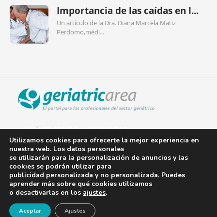
Importancia de las caídas en l...
Un artículo de la Dra. Diana Marcela Matiz
Perdomo,médi...
QUIÉNES SOMOS
PUBLICIDAD
Utilizamos cookies para ofrecerte la mejor experiencia en
nuestra web. Los datos personales
AVISO LEGAL
se utilizarán para la personalización de anuncios y las
cookies se podrán utilizar para
POLÍTICA DE COOKIES
publicidad personalizada y no personalizada. Puedes
aprender más sobre qué cookies utilizamos
POLÍTICA DE PRIVACIDAD
o desactivarlas en los
ajustes
.
¡Newsletter!
CONTACTO
Aceptar
Ajustes