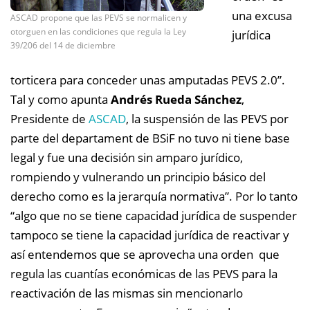
una excusa
ASCAD propone que las PEVS se normalicen y
otorguen en las condiciones que regula la Ley
jurídica
39/206 del 14 de diciembre
torticera para conceder unas amputadas PEVS 2.0”.
Tal y como apunta
Andrés Rueda Sánchez
,
Presidente de
ASCAD
, la suspensión de las PEVS por
parte del departament de BSiF no tuvo ni tiene base
legal y fue una decisión sin amparo jurídico,
rompiendo y vulnerando un principio básico del
derecho como es la jerarquía normativa”. Por lo tanto
“algo que no se tiene capacidad jurídica de suspender
tampoco se tiene la capacidad jurídica de reactivar y
así entendemos que se aprovecha una orden que
regula las cuantías económicas de las PEVS para la
reactivación de las mismas sin mencionarlo