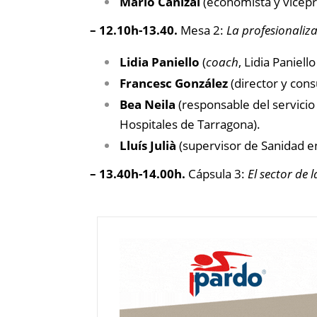
Mario Cañizal
(economista y vicepre
– 12.10h-13.40.
Mesa 2:
La profesionaliz
Lidia Paniello
(
coach
, Lidia Paniell
Francesc González
(director y cons
Bea Neila
(responsable del servicio
Hospitales de Tarragona).
Lluís Julià
(supervisor de Sanidad e
– 13.40h-14.00h.
Cápsula 3:
El sector de 