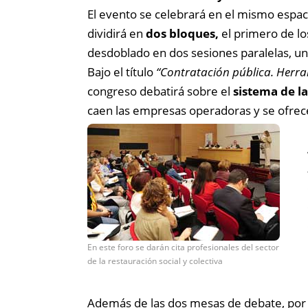
El evento se celebrará en el mismo espaci
dividirá en
dos bloques,
el primero de lo
desdoblado en dos sesiones paralelas, una
Bajo el título
“Contratación pública. Herram
congreso debatirá sobre el
sistema de la
caen las empresas operadoras y se ofrece
En este foro se darán cita profesionales del sector
de la restauración social y colectiva
Además de las dos mesas de debate, por 