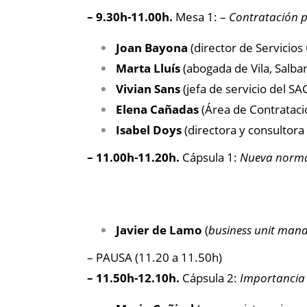
– 9.30h-11.00h.
Mesa 1: –
Contratación pú
Joan Bayona
(director de Servicios 
Marta Lluís
(abogada de Vila, Salban
Vivian Sans
(jefa de servicio del S
Elena Cañadas
(Área de Contratació
Isabel Doys
(directora y consultor
– 11.00h-11.20h.
Cápsula 1:
Nueva normat
Javier de Lamo
(
business unit man
– PAUSA (11.20 a 11.50h)
– 11.50h-12.10h.
Cápsula 2:
Importancia 