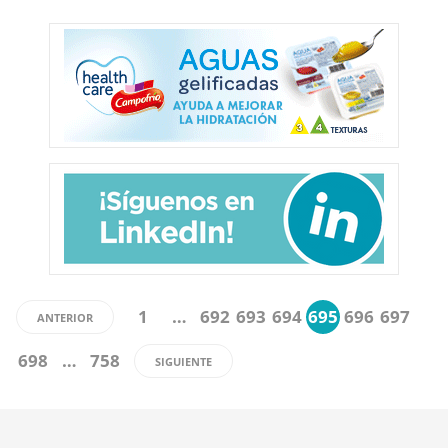
1
…
692
693
694
695
696
697
ANTERIOR
698
…
758
SIGUIENTE