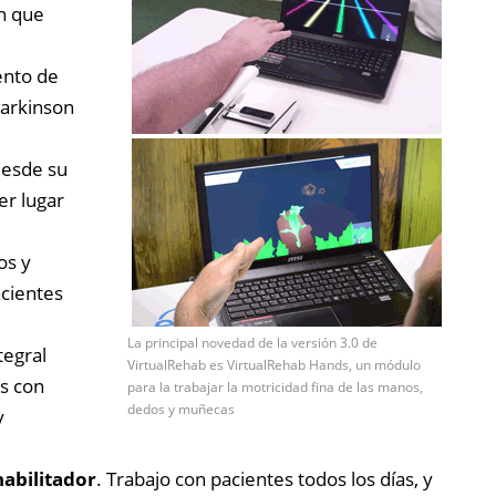
n que
ento de
arkinson
desde su
er lugar
os y
acientes
La principal novedad de la versión 3.0 de
tegral
VirtualRehab es VirtualRehab Hands, un módulo
s con
para la trabajar la motricidad fina de las manos,
dedos y muñecas
y
habilitador
. Trabajo con pacientes todos los días, y