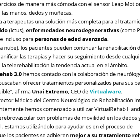
ejercicios de manera más cómoda con el sensor Leap Motio
e las manos, dedos y muñecas.
a a terapeutas una solución más completa para el tratami
ido
(ictus),
enfermedades neurodegenerativas
(como P
 e incluso para
personas de edad avanzada
.
a nube), los pacientes pueden continuar la rehabilitación 
lanificar las terapias y hacer su seguimiento desde cualqui
la telerehabilitación la tendencia actual en el ámbito.
Rehab 3.0
hemos contado con la colaboración de neurólog
buscaban ofrecer tratamientos personalizados para sus p
uible”, afirma
Unai Extremo
, CEO de
Virtualware
.
irector Médico del Centro Neurológico de Rehabilitación In
entemente hemos comenzado a utilizar VirtualRehab Hand
cerebrovascular con problemas de movilidad en los dedos 
l. Estamos utilizándolo para ayudarles en el proceso de
ue los pacientes se adhieren
mejor a su tratamiento re