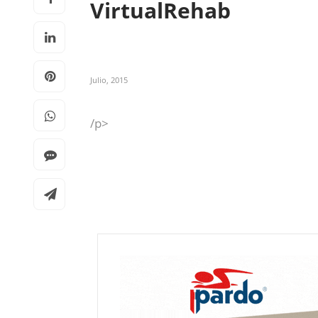
VirtualRehab
Julio, 2015
/p>