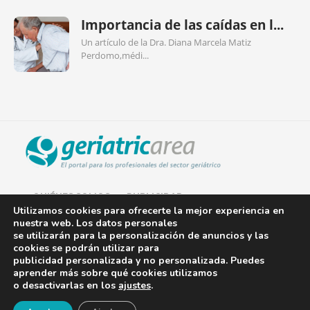
Importancia de las caídas en l...
Un artículo de la Dra. Diana Marcela Matiz
Perdomo,médi...
QUIÉNES SOMOS
PUBLICIDAD
Utilizamos cookies para ofrecerte la mejor experiencia en
nuestra web. Los datos personales
AVISO LEGAL
se utilizarán para la personalización de anuncios y las
cookies se podrán utilizar para
POLÍTICA DE COOKIES
publicidad personalizada y no personalizada. Puedes
aprender más sobre qué cookies utilizamos
POLÍTICA DE PRIVACIDAD
o desactivarlas en los
ajustes
.
¡Newsletter!
CONTACTO