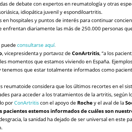
nadas de debate con expertos en reumatología y otras espe
riásica, idiopática juvenil y espondiloartritis.
 en hospitales y puntos de interés para continuar concien
se enfrentan diariamente las más de 250.000 personas qu
s puede
consultarse aquí
.
o
, vicepresidenta y portavoz de
ConArtritis
, “a los pacie
ciles momentos que estamos viviendo en España. Ejemplo
 y tenemos que estar totalmente informados como pacien
tis reumatoide considera que los últimos recortes en el si
es para acceder a los tratamientos de la artritis, según 
ado por
ConArtritis
con el apoyo de
Roche
y el aval de la
So
s pacientes estemos informados de cuáles son nuest
esgracia, la sanidad ha dejado de ser universal en este p
o.