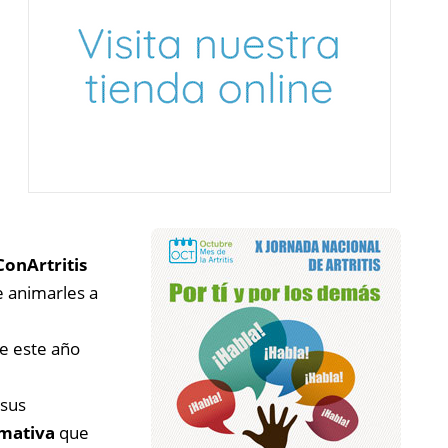
ConArtritis
e animarles a
ue este año
 sus
mativa
que