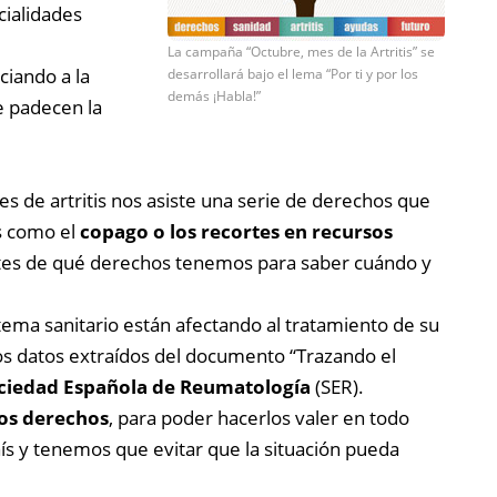
cialidades
La campaña “Octubre, mes de la Artritis” se
ciando a la
desarrollará bajo el lema “Por ti y por los
demás ¡Habla!”
e padecen la
ntes de artritis nos asiste una serie de derechos que
s como el
copago o los recortes en recursos
tes de qué derechos tenemos para saber cuándo y
stema sanitario están afectando al tratamiento de su
los datos extraídos del documento “Trazando el
ciedad Española de Reumatología
(SER).
ros derechos
, para poder hacerlos valer en todo
aís y tenemos que evitar que la situación pueda