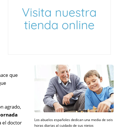
 hace que
 que
on agrado,
jornada
Los abuelos españoles dedican una media de seis
 el doctor
horas diarias al cuidado de sus nietos