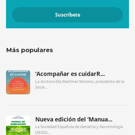
Más populares
‘Acompañar es cuidarR...
La doctora Elia Martínez Moreno, presidenta de la
Socie...
Nueva edición del ‘Manua...
La Sociedad Española de Geriatría y Gerontología
(SEGG)...