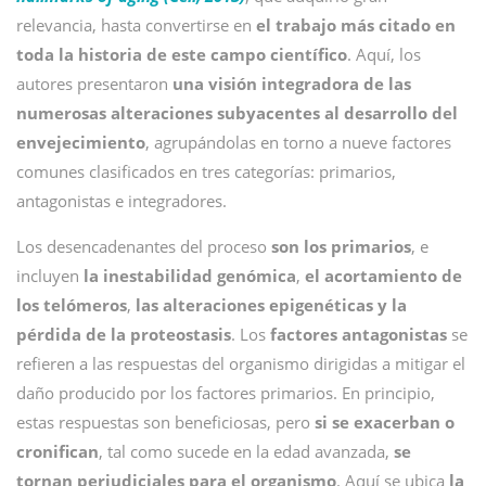
relevancia, hasta convertirse en
el trabajo más citado en
toda la historia de este campo científico
. Aquí, los
autores presentaron
una visión integradora de las
numerosas alteraciones subyacentes al desarrollo del
envejecimiento
, agrupándolas en torno a nueve factores
comunes clasificados en tres categorías: primarios,
antagonistas e integradores.
Los desencadenantes del proceso
son los primarios
, e
incluyen
la inestabilidad genómica
,
el acortamiento de
los telómeros
,
las alteraciones epigenéticas y la
pérdida de la proteostasis
. Los
factores antagonistas
se
refieren a las respuestas del organismo dirigidas a mitigar el
daño producido por los factores primarios. En principio,
estas respuestas son beneficiosas, pero
si se exacerban o
cronifican
, tal como sucede en la edad avanzada,
se
tornan perjudiciales para el organismo
. Aquí se ubica
la