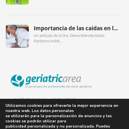
Importancia de las caídas en l...
Un artículo de la Dra. Diana Marcela Matiz
Perdomo,médi...
QUIÉNES SOMOS
PUBLICIDAD
Utilizamos cookies para ofrecerte la mejor experiencia en
nuestra web. Los datos personales
AVISO LEGAL
se utilizarán para la personalización de anuncios y las
cookies se podrán utilizar para
POLÍTICA DE COOKIES
publicidad personalizada y no personalizada. Puedes