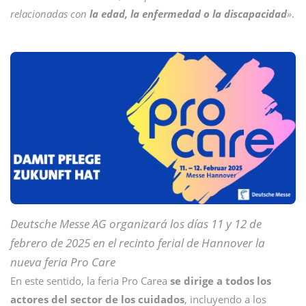
relacionadas con
la edad, la enfermedad o la discapacidad
»
.
Deutsche Messe AG organizará los días 11 y 12 de
febrero de 2025 en el recinto ferial de Hannover la
nueva feria Pro Care
En este sentido, la feria Pro Carea
se dirige a todos los
actores del sector de los cuidados
, incluyendo a los