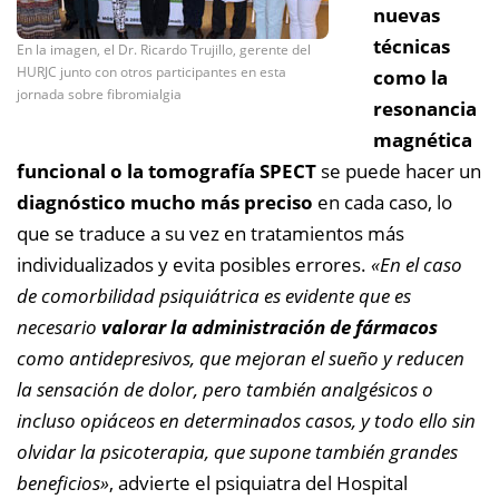
nuevas
técnicas
En la imagen, el Dr. Ricardo Trujillo, gerente del
HURJC junto con otros participantes en esta
como la
jornada sobre fibromialgia
resonancia
magnética
funcional o la tomografía SPECT
se puede hacer un
diagnóstico mucho más preciso
en cada caso, lo
que se traduce a su vez en tratamientos más
individualizados y evita posibles errores.
«En el caso
de comorbilidad psiquiátrica es evidente que es
necesario
valorar la administración de fármacos
como antidepresivos, que mejoran el sueño y reducen
la sensación de dolor, pero también analgésicos o
incluso opiáceos en determinados casos, y todo ello sin
olvidar la psicoterapia, que supone también grandes
beneficios»
, advierte el psiquiatra del Hospital