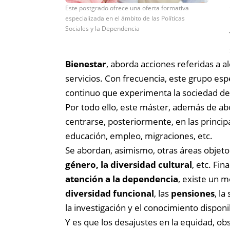
Este postgrado ofrece una oferta formativa
especializada en el ámbito de las Políticas
Sociales y la Dependencia
Bienestar
, aborda acciones referidas a a
servicios. Con frecuencia, este grupo espe
continuo que experimenta la sociedad de
Por todo ello, este máster, además de ab
centrarse, posteriormente, en las princip
educación, empleo, migraciones, etc.
Se abordan, asimismo, otras áreas objeto d
género, la diversidad cultural
, etc. Fin
atención a la dependencia
, existe un 
diversidad funcional
, las
pensiones
, la
la investigación y el conocimiento disponi
Y es que los desajustes en la equidad, ob