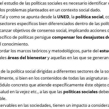
el estudio de las políticas sociales es necesario identifica
los problemas planteados en un contexto social dado.
Tal y como se apunta desde la
UNED
, la
política social
, 
sectores específicos bien diferenciados dentro de las polí
lcanzar objetivos de consenso social, implicando acciones
cífico de políticas persigue
compensar los desajustes de
l conocimiento.
ordar los marcos teóricos y metodológicos, parte del
estu
ales
áreas del bienestar
y aquellas en las que se generan
e la política social dirigidas a diferentes sectores de la s
almente, si bien en los contenidos de todas las asignaturas 
módulo concreto que atiende específicamente éste objeto d
 salud en la vejez etc., a las que las
políticas sociales
deben
ble.
servables en las sociedades, tienen un impacto a consider