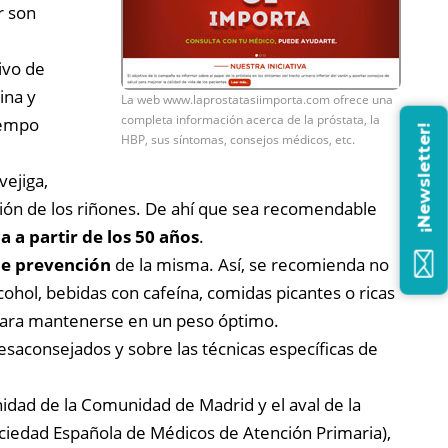
r son
ivo de
rina y
La web www.laprostatasiimporta.com ofrece una
completa información acerca de la próstata, la
iempo
¡Newsletter!
HBP, sus síntomas, consejos médicos, etc.
vejiga,
unción de los riñones. De ahí que sea recomendable
a a partir de los 50 años
.
de prevención
de la misma. Así, se recomienda no
ohol, bebidas con cafeína, comidas picantes o ricas
l para mantenerse en un peso óptimo.
esaconsejados y sobre las técnicas específicas de
nidad de la Comunidad de Madrid y el aval de la
ciedad Española de Médicos de Atención Primaria),