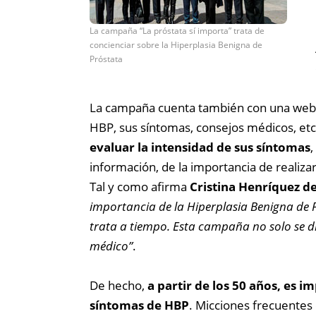
La campaña “La próstata sí importa” trata de
concienciar sobre la Hiperplasia Benigna de
Próstata
La campaña cuenta también con una web
HBP, sus síntomas, consejos médicos, etc.
evaluar la intensidad de sus síntomas
,
información, de la importancia de realizar
Tal y como afirma
Cristina Henríquez d
importancia de la Hiperplasia Benigna de Pr
trata a tiempo. Esta campaña no solo se d
médico”
.
De hecho,
a partir de los 50 años, es 
síntomas de HBP
. Micciones frecuentes 