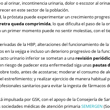
al orinar, incontinencia urinaria, dolor o escozor al orina
cer en este sector de la población.
ad, la próstata puede experimentar un crecimiento progres
retra queda comprimida
, lo que dificulta el paso de la o
en un primer momento puede no sentir molestias, con el t
erivadas de la HBP, alteraciones del funcionamiento de la 
los en la vejiga e incluso un deterioro progresivo de la f
racto urinario inferior se sometan a una
revisión periódic
en riesgo de padecer esta enfermedad siga unas
pautas 
 sobre todo, antes de acostarse; moderar el consumo de alc
 el estreñimiento; y realizar ejercicio de manera habitua
fesionales sanitarios para evitar la ingesta de fármacos d
.
tá impulsada por GSK, con el apoyo de la Consejería de Sa
s sociedades médicas de atención primaria
SEMERGEN
(So