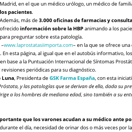
Madrid, en el que un médico urólogo, un médico de famil
los pacientes
.
Además, más de
3.000 oficinas de farmacias y consult
ofrecido
información sobre la HBP
animando a los pacie
para preguntar sobre esta patología.
 –
www.laprostatasiimporta.com
– en la que se ofrece una
 En esta página, al igual que en el autobús informativo, lo
 en base a la Puntuación Internacional de Síntomas Prostáti
 revisiones periódicas para su diagnóstico.
e Luna
, Presidenta de
GSK Farma España
, con esta inici
óstata, y las patologías que se derivan de ella, dada su prev
irige a los hombres de mediana edad, sino también a su en
importante que los varones acudan a su médico ante po
durante el día, necesidad de orinar dos o más veces por l