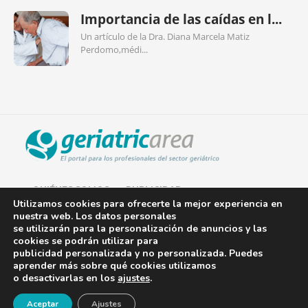
Importancia de las caídas en l...
Un artículo de la Dra. Diana Marcela Matiz
Perdomo,médi...
QUIÉNES SOMOS
PUBLICIDAD
Utilizamos cookies para ofrecerte la mejor experiencia en
nuestra web. Los datos personales
AVISO LEGAL
se utilizarán para la personalización de anuncios y las
cookies se podrán utilizar para
POLÍTICA DE COOKIES
publicidad personalizada y no personalizada. Puedes
aprender más sobre qué cookies utilizamos
POLÍTICA DE PRIVACIDAD
o desactivarlas en los
ajustes
.
¡Newsletter!
CONTACTO
Aceptar
Ajustes