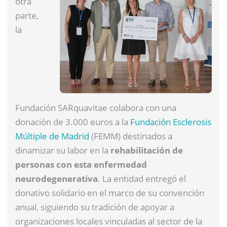
otra
parte,
la
Fundación SARquavitae colabora con una
donación de 3.000 euros a la
Fundación Esclerosis
Múltiple de Madrid
(FEMM) destinados a
dinamizar su labor en la
rehabilitación de
personas con esta enfermedad
neurodegenerativa
. La entidad entregó el
donativo solidario en el marco de su convención
anual, siguiendo su tradición de apoyar a
organizaciones locales vinculadas al sector de la