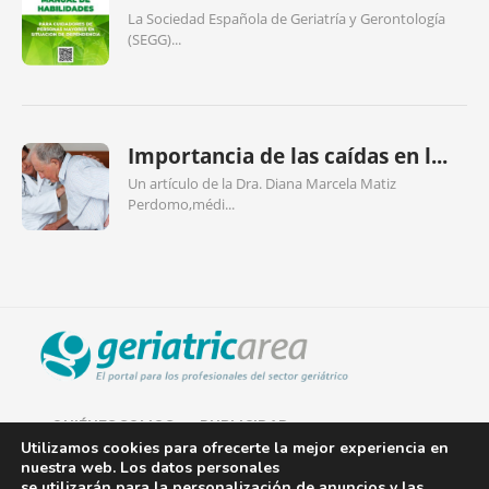
La Sociedad Española de Geriatría y Gerontología
(SEGG)...
Importancia de las caídas en l...
Un artículo de la Dra. Diana Marcela Matiz
Perdomo,médi...
QUIÉNES SOMOS
PUBLICIDAD
Utilizamos cookies para ofrecerte la mejor experiencia en
nuestra web. Los datos personales
AVISO LEGAL
se utilizarán para la personalización de anuncios y las