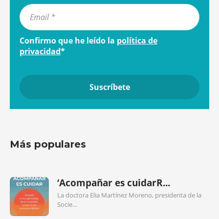
Confirmo que he leído la
política de
privacidad
*
Más populares
‘Acompañar es cuidarR...
La doctora Elia Martínez Moreno, presidenta de la
Socie...