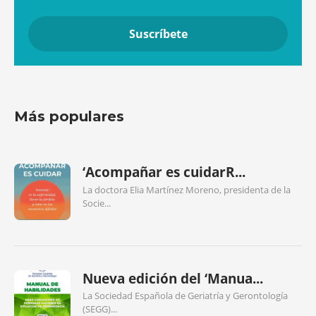
Más populares
‘Acompañar es cuidarR...
La doctora Elia Martínez Moreno, presidenta de la
Socie...
Nueva edición del ‘Manua...
La Sociedad Española de Geriatría y Gerontología
(SEGG)...