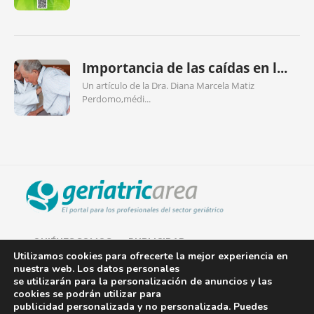
Importancia de las caídas en l...
Un artículo de la Dra. Diana Marcela Matiz
Perdomo,médi...
QUIÉNES SOMOS
PUBLICIDAD
Utilizamos cookies para ofrecerte la mejor experiencia en
nuestra web. Los datos personales
AVISO LEGAL
se utilizarán para la personalización de anuncios y las
cookies se podrán utilizar para
POLÍTICA DE COOKIES
publicidad personalizada y no personalizada. Puedes