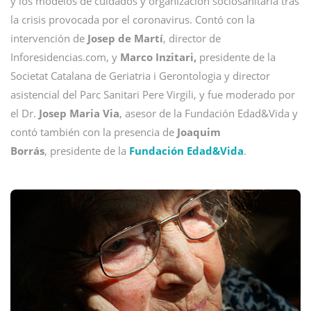
y los modelos de cuidados y organización sociosanitaria tras
la crisis provocada por el coronavirus. Contó con la
intervención de
Josep de Martí
, director de
Inforesidencias.com, y
Marco Inzitari,
presidente de la
Societat Catalana de Geriatria i Gerontologia y director
asistencial del Parc Sanitari Pere Virgili, y fue moderado por
el Dr.
Josep Maria Via
, asesor de la Fundación Edad&Vida y
contó también con la presencia de
Joaquim
Borrás
, presidente de la
Fundación Edad&Vida
.