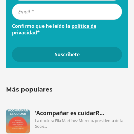
Confirmo que he leído la
política de
privacidad
*
Más populares
‘Acompañar es cuidarR...
La doctora Elia Martínez Moreno, presidenta de la
Socie...