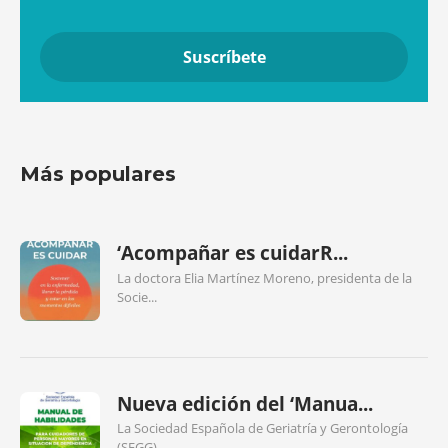
Más populares
‘Acompañar es cuidarR...
La doctora Elia Martínez Moreno, presidenta de la
Socie...
Nueva edición del ‘Manua...
La Sociedad Española de Geriatría y Gerontología
(SEGG)...