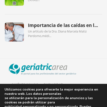
Importancia de las caídas en l...
Un artículo de la Dra. Diana Marcela Matiz
Perdomo,médi...
QUIÉNES SOMOS
PUBLICIDAD
Utilizamos cookies para ofrecerte la mejor experiencia en
nuestra web. Los datos personales
AVISO LEGAL
se utilizarán para la personalización de anuncios y las
cookies se podrán utilizar para
POLÍTICA DE COOKIES
publicidad personalizada y no personalizada. Puedes