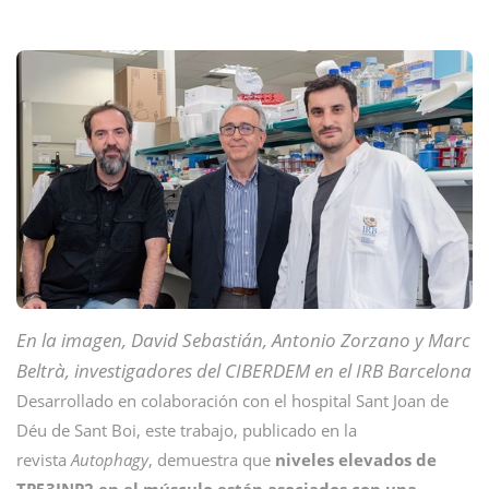
En la imagen, David Sebastián, Antonio Zorzano y Marc
Beltrà, investigadores del CIBERDEM en el IRB Barcelona
Desarrollado en colaboración con el hospital Sant Joan de
Déu de Sant Boi, este trabajo, publicado en la
revista
Autophagy
, demuestra que
niveles elevados de