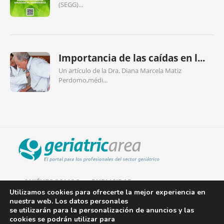
(SEGG)...
Importancia de las caídas en l...
Un artículo de la Dra. Diana Marcela Matiz
Perdomo,médi...
QUIÉNES SOMOS
PUBLICIDAD
Utilizamos cookies para ofrecerte la mejor experiencia en
nuestra web. Los datos personales
AVISO LEGAL
se utilizarán para la personalización de anuncios y las
cookies se podrán utilizar para
POLÍTICA DE COOKIES