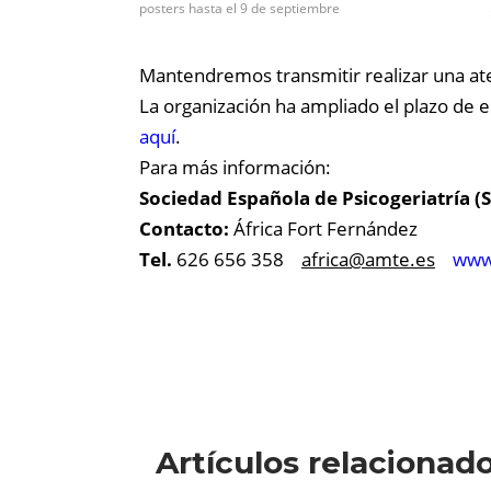
posters hasta el 9 de septiembre
Mantendremos transmitir realizar una ate
La organización ha ampliado el plazo de 
aquí
.
Para más información:
Sociedad Española de Psicogeriatría (
Contacto:
África Fort Fernández
Tel.
626 656 358
africa@
amte.es
www
Artículos relacionad