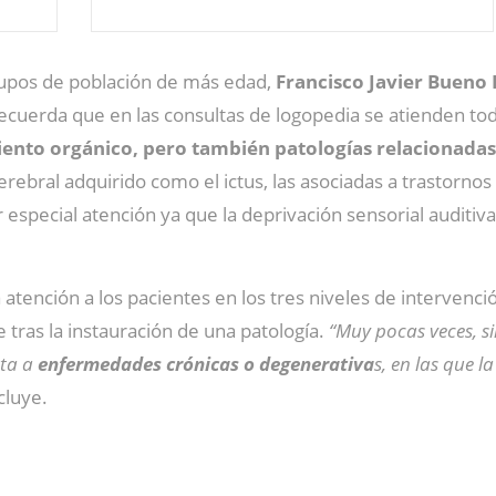
grupos de población de más edad,
Francisco Javier Bueno
recuerda que en las consultas de logopedia se atienden to
ento orgánico, pero también patologías relacionadas
ebral adquirido como el ictus, las asociadas a trastornos
r especial atención ya que la deprivación sensorial audit
a atención a los pacientes en los tres niveles de intervenc
e tras la instauración de una patología.
“Muy pocas veces, si
cta a
enfermedades crónicas o degenerativa
s, en las que 
cluye.