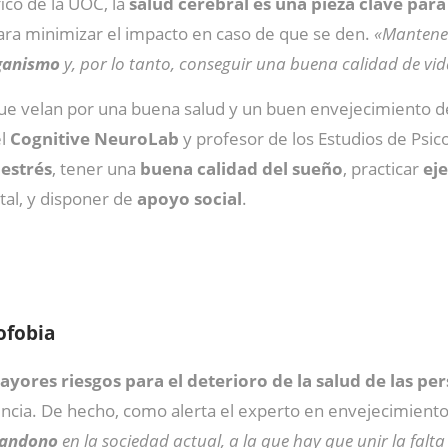
fico de la UOC, la
salud cerebral es una pieza clave par
ra minimizar el impacto en caso de que se den.
«Mantener
rganismo
y, por lo tanto, conseguir una buena calidad de vi
s que velan por una buena salud y un buen envejecimiento 
el
Cognitive NeuroLab
y profesor de los Estudios de Psic
 estrés
, tener una
buena calidad del sueño
, practicar
eje
ital, y disponer de
apoyo social
.
ofobia
yores riesgos para el deterioro de la salud de las pe
cia. De hecho, como alerta el experto en envejecimiento, 
abandono
en la sociedad actual, a la que hay que unir la falta