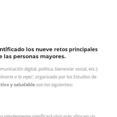
retos principales
entificado los nueve
de las personas mayores.
unicación digital, política, bienestar social, etc.)
inaria a la vejez’
, organizado por los Estudios de
tivo y saludable
son los siguientes:
 o simplemente significará vivir más años en un