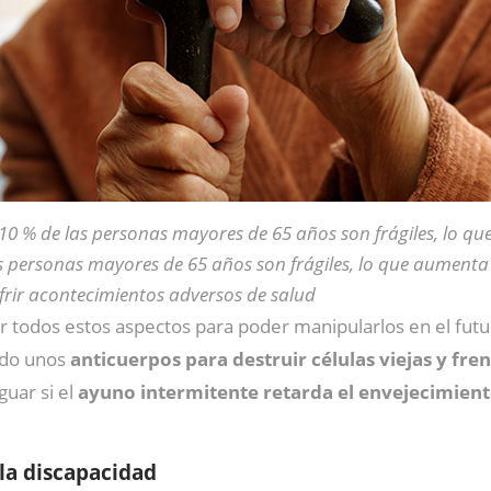
 10 % de las personas mayores de 65 años son frágiles, lo que
s personas mayores de 65 años son frágiles, lo que aumenta 
frir acontecimientos adversos de salud
r todos estos aspectos para poder manipularlos en el futur
ado unos
anticuerpos para destruir células viejas y fre
guar si el
ayuno intermitente retarda el envejecimien
r la discapacidad