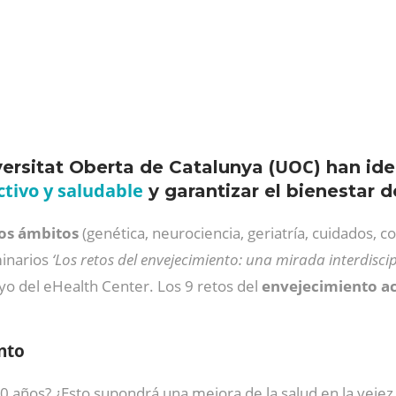
UOC
versitat Oberta de Catalunya (
) han id
tivo y saludable
y garantizar el bienestar 
tos ámbitos
(genética, neurociencia, geriatría, cuidados, com
minarios
‘Los retos del envejecimiento: una mirada interdiscipl
oyo del eHealth Center. Los 9 retos del
envejecimiento ac
nto
10 años? ¿Esto supondrá una mejora de la salud en la vejez