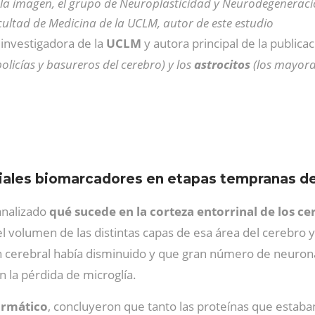
la imagen, el grupo de Neuroplasticidad y Neurodegeneraci
ultad de Medicina de la UCLM, autor de este estudio
, investigadora de la
UCLM
y autora principal de la publica
policías y basureros del cerebro) y los
astrocitos
(los mayor
ciales biomarcadores en etapas tempranas d
analizado
qué sucede en la corteza entorrinal de los c
l volumen de las distintas capas de esa área del cerebro y
cerebral había disminuido y que gran número de neuronas
n la pérdida de microglía.
formático
, concluyeron que tanto las proteínas que esta