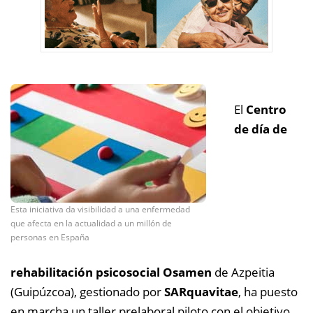
El
Centro
de día de
Esta iniciativa da visibilidad a una enfermedad
que afecta en la actualidad a un millón de
personas en España
rehabilitación psicosocial Osamen
de Azpeitia
(Guipúzcoa), gestionado por
SARquavitae
, ha puesto
en marcha un taller prelaboral piloto con el objetivo