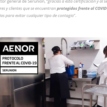
ctor general de Serunion, “
gracias a esta certificación y al 
es y clientes que se encuentran
protegidos frente al COVID
as para evitar cualquier tipo de contagio
”.