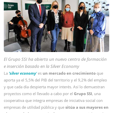
El Grupo SSI ha abierto un nuevo centro de formación
e inserción basado en la Silver Economy
La
‘silver economy
‘
es
un mercado en crecimiento
que
aporta ya el 5,5% del PIB del territorio y el 9,2% del empleo
y que cada día despierta mayor interés. Así lo demuestran
proyectos como el llevado a cabo por el
Grupo SSI
, una
cooperativa que integra empresas de iniciativa social con
empresas de utilidad pública y que
sitúa a sus mayores en