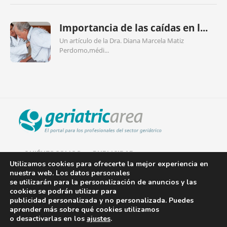
Importancia de las caídas en l...
Un artículo de la Dra. Diana Marcela Matiz
Perdomo,médi...
QUIÉNES SOMOS
PUBLICIDAD
Utilizamos cookies para ofrecerte la mejor experiencia en
nuestra web. Los datos personales
AVISO LEGAL
se utilizarán para la personalización de anuncios y las
cookies se podrán utilizar para
POLÍTICA DE COOKIES
publicidad personalizada y no personalizada. Puedes
aprender más sobre qué cookies utilizamos
POLÍTICA DE PRIVACIDAD
o desactivarlas en los
ajustes
.