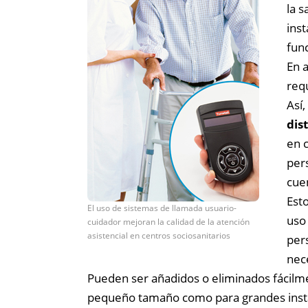
la 
inst
fun
En 
req
Así
dis
en 
per
cue
Est
El uso de sistemas de llamada usuario-
uso
cuidador mejoran la calidad de la atención
asistencial en centros sociosanitarios
per
nec
Pueden ser añadidos o eliminados fácilme
pequeño tamaño como para grandes insta