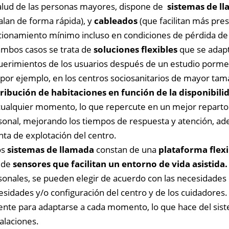
salud de las personas mayores, dispone de
sistemas de ll
alan de forma rápida), y
cableados
(que facilitan más pre
cionamiento mínimo incluso en condiciones de pérdida de 
ambos casos se trata de
soluciones flexibles
que se adapta
uerimientos de los usuarios después de un estudio porme
, por ejemplo, en los centros sociosanitarios de mayor tam
tribución de habitaciones en función de la disponibili
cualquier momento, lo que repercute en un mejor reparto d
sonal, mejorando los tiempos de respuesta y atención, ad
nta de explotación del centro.
os
sistemas de llamada
constan de una
plataforma flex
 de
sensores que facilitan un entorno de vida asistida.
sonales, se pueden elegir de acuerdo con las necesidades 
esidades y/o configuración del centro y de los cuidadores.
nte para adaptarse a cada momento, lo que hace del siste
laciones.