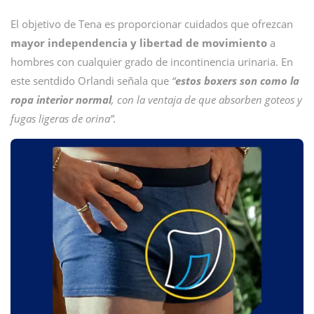
El objetivo de Tena es proporcionar cuidados que ofrezcan
mayor independencia y libertad de movimiento
a
hombres con cualquier grado de incontinencia urinaria. En
este sentdido Orlandi señala que
“
estos boxers son como la
ropa interior normal
, con la ventaja de que absorben goteos y
fugas ligeras de orina”.