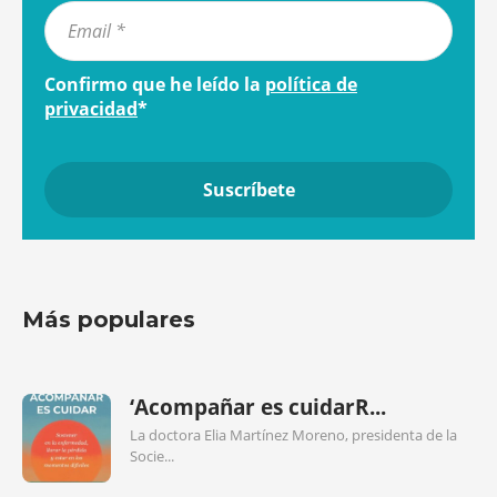
Confirmo que he leído la
política de
privacidad
*
Más populares
‘Acompañar es cuidarR...
La doctora Elia Martínez Moreno, presidenta de la
Socie...