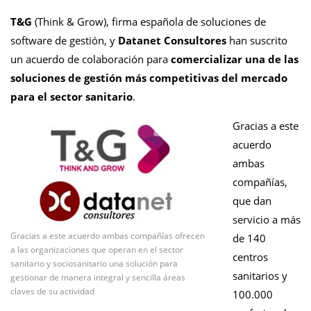
T&G
(Think & Grow), firma española de soluciones de
software de gestión, y
Datanet Consultores
han suscrito
un acuerdo de colaboración para
comercializar una de las
soluciones de gestión más competitivas del mercado
para el sector sanitario
.
Gracias a este
acuerdo
ambas
compañías,
que dan
servicio a más
Gracias a este acuerdo ambas compañías ofrecen
de 140
a las organizaciones que operan en el sector
centros
sanitario y sociosanitario una solución para
sanitarios y
gestionar de manera integral y sencilla áreas
claves de su actividad
100.000