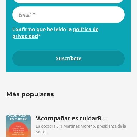
Confirmo que he leído la
política de
privacidad
*
Más populares
‘Acompañar es cuidarR...
La doctora Elia Martínez Moreno, presidenta de la
Socie...