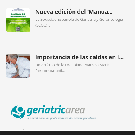
Nueva edición del ‘Manua...
La Sociedad Española de Geriatría y Gerontología
(SEGG)...
Importancia de las caídas en l...
Un artículo de la Dra. Diana Marcela Matiz
Perdomo,médi...
QUIÉNES SOMOS
PUBLICIDAD