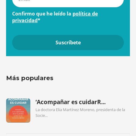
Confirmo que he leído la
política de
privacidad
*
Más populares
‘Acompañar es cuidarR...
La doctora Elia Martínez Moreno, presidenta de la
Socie...