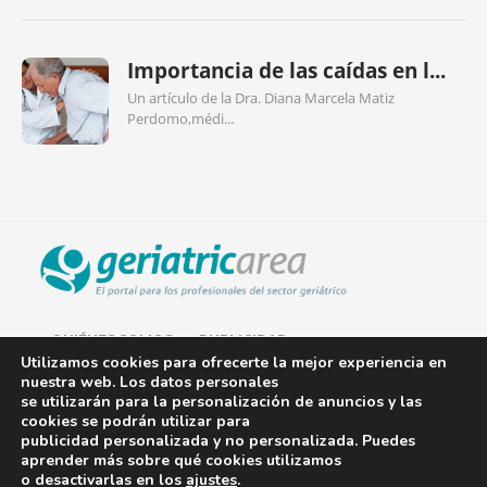
Importancia de las caídas en l...
Un artículo de la Dra. Diana Marcela Matiz
Perdomo,médi...
QUIÉNES SOMOS
PUBLICIDAD
Utilizamos cookies para ofrecerte la mejor experiencia en
nuestra web. Los datos personales
AVISO LEGAL
se utilizarán para la personalización de anuncios y las
cookies se podrán utilizar para
POLÍTICA DE COOKIES
publicidad personalizada y no personalizada. Puedes
aprender más sobre qué cookies utilizamos
POLÍTICA DE PRIVACIDAD
o desactivarlas en los
ajustes
.