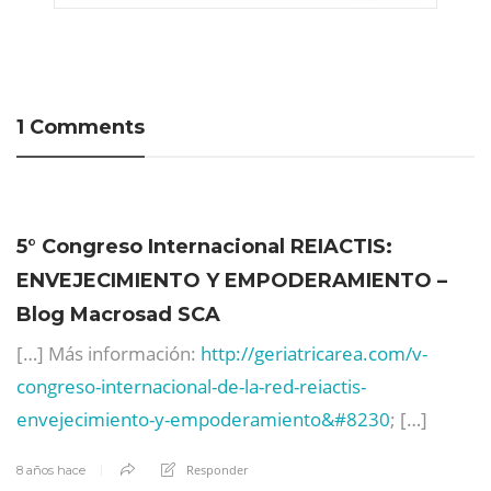
1 Comments
5° Congreso Internacional REIACTIS:
ENVEJECIMIENTO Y EMPODERAMIENTO –
Blog Macrosad SCA
[…] Más información:
http://geriatricarea.com/v-
congreso-internacional-de-la-red-reiactis-
envejecimiento-y-empoderamiento&#8230
; […]
Responder
8 años hace