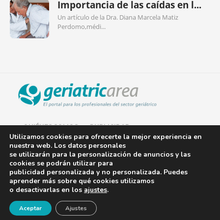
Importancia de las caídas en l...
Un artículo de la Dra. Diana Marcela Matiz
Perdomo,médi...
QUIÉNES SOMOS
PUBLICIDAD
Utilizamos cookies para ofrecerte la mejor experiencia en
nuestra web. Los datos personales
AVISO LEGAL
se utilizarán para la personalización de anuncios y las
cookies se podrán utilizar para
POLÍTICA DE COOKIES
publicidad personalizada y no personalizada. Puedes
aprender más sobre qué cookies utilizamos
POLÍTICA DE PRIVACIDAD
o desactivarlas en los
ajustes
.
¡Newsletter!
CONTACTO
Aceptar
Ajustes