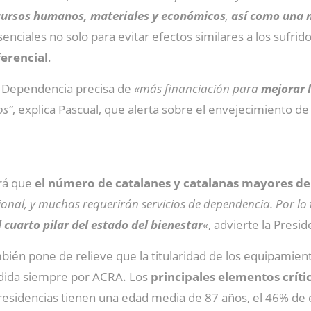
ursos humanos, materiales y económicos
,
así como una m
enciales no solo para evitar efectos similares a los sufri
ferencial
.
la Dependencia precisa de
«más financiación para
mejorar l
os”
, explica Pascual, que alerta sobre el envejecimiento de
ará que
el número de catalanes y catalanas mayores de
ional, y muchas requerirán servicios de dependencia. Por l
cuarto pilar del estado del bienestar
«
, advierte la Presi
bién pone de relieve que la titularidad de los equipamien
endida siempre por ACRA. Los
principales elementos crític
residencias tienen una edad media de 87 años, el 46% de 